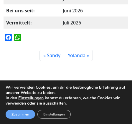
Bei uns seit:
Juni 2026
Vermittelt:
Juli 2026
F
W
a
h
c
a
Sandy
Yolanda
e
t
b
s
o
A
o
p
k
p
Wir verwenden Cookies, um dir die bestmögliche Erfahrung auf
unserer Website zu bieten.
In den
Einstellungen
kannst du erfahren, welche Cookies wir
verwenden oder sie ausschalten.
Impressum
Datenschutz
So erreichen Sie uns
Zustimmen
Einstellungen
©
2026 Tierheim-SL