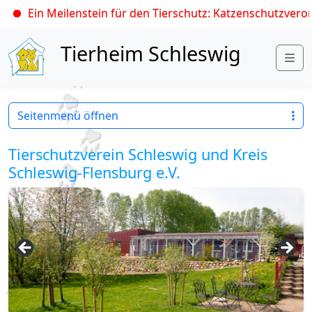
Ein Meilenstein für den Tierschutz: Katzenschutzverordnu
Skip to content
Tierheim Schleswig
Me
Seitenmenü öffnen
Tierschutzverein Schleswig und Kreis
Schleswig-Flensburg e.V.