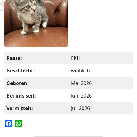
Rasse:
EKH
Geschlecht:
weiblich
Geboren:
Mai 2026
Bei uns seit:
Juni 2026
Vermittelt:
Juli 2026
F
W
a
h