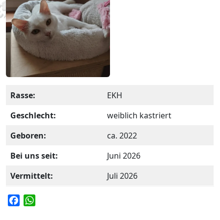
Rasse:
EKH
Geschlecht:
weiblich kastriert
Geboren:
ca. 2022
Bei uns seit:
Juni 2026
Vermittelt:
Juli 2026
F
W
a
h