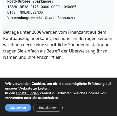
Nord-Ostsee Sparkasse:
IBAN:
 DE38 2175 0000 0000  040665
BIC:
  NOLADE21NOS
Verwendungszweck: 
Graue Schnauzen
Beträge unter 200€ werden vom Finanzamt auf dem
Kontoauszug anerkannt, bei höheren Beträgen senden
wir Ihnen gerne eine schriftliche Spendenbestätigung –
tragen Sie einfach als Betreff der Überweisung Ihren
Namen und Ihre Anschrift ein.
Wir verwenden Cookies, um dir die bestmögliche Erfahrung auf
unserer Website zu bieten.
In den
Einstellungen
kannst du erfahren, welche Cookies wir
verwenden oder sie ausschalten.
Impressum
Datenschutz
So erreichen Sie uns
Zustimmen
Einstellungen