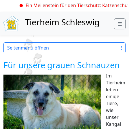
Ein Meilenstein für den Tierschutz: Katzenschutz
Skip to content
Tierheim Schleswig
Me
Seitenmenü öffnen
Für unsere grauen Schnauzen
Im
Tierheim
leben
einige
Tiere,
wie
unser
Kangal