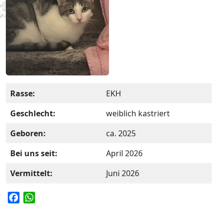
Rasse:
EKH
Geschlecht:
weiblich kastriert
Geboren:
ca. 2025
Bei uns seit:
April 2026
Vermittelt:
Juni 2026
F
W
a
h