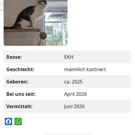
Rasse:
EKH
Geschlecht:
männlich kastriert
Geboren:
ca. 2025
Bei uns seit:
April 2026
Vermittelt:
Juni 2026
F
W
a
h