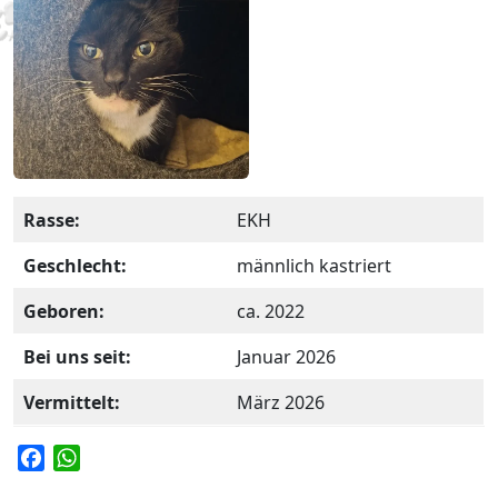
Rasse:
EKH
Geschlecht:
männlich kastriert
Geboren:
ca. 2022
Bei uns seit:
Januar 2026
Vermittelt:
März 2026
F
W
a
h