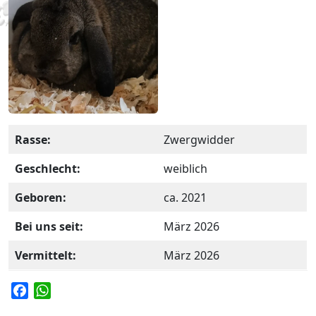
Rasse:
Zwergwidder
Geschlecht:
weiblich
Geboren:
ca. 2021
Bei uns seit:
März 2026
Vermittelt:
März 2026
F
W
a
h