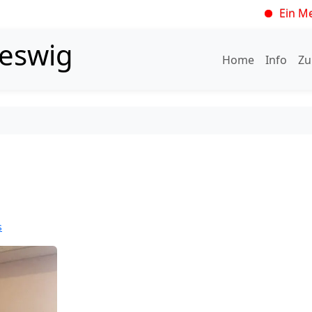
Ein Meilenstein
leswig
Home
Info
Zu
s