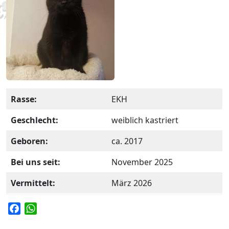
Rasse:
EKH
Geschlecht:
weiblich kastriert
Geboren:
ca. 2017
Bei uns seit:
November 2025
Vermittelt:
März 2026
F
W
a
h