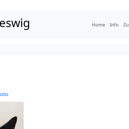
leswig
Home
Info
Zu
sees