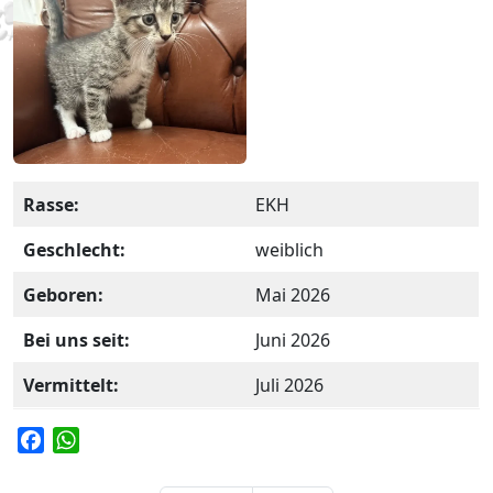
Rasse:
EKH
Geschlecht:
weiblich
Geboren:
Mai 2026
Bei uns seit:
Juni 2026
Vermittelt:
Juli 2026
F
W
a
h
c
a