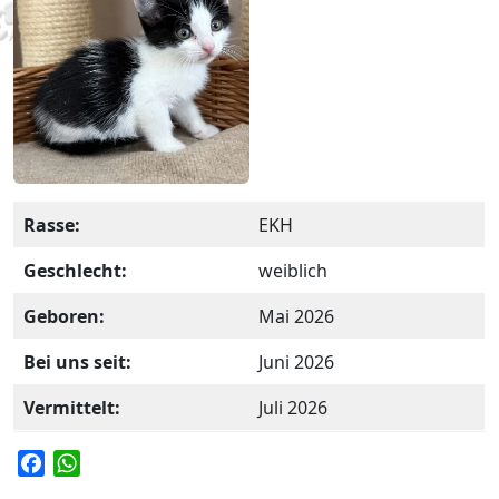
Rasse:
EKH
Geschlecht:
weiblich
Geboren:
Mai 2026
Bei uns seit:
Juni 2026
Vermittelt:
Juli 2026
F
W
a
h