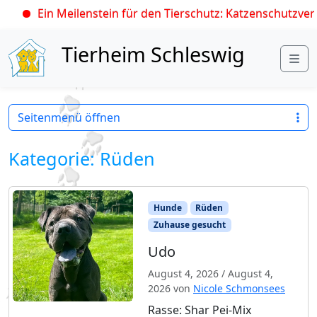
in Meilenstein für den Tierschutz: Katzenschutzverordnung t
Skip to content
Tierheim Schleswig
Me
Seitenmenü öffnen
Kategorie:
Rüden
Hunde
Rüden
Zuhause gesucht
Udo
August 4, 2026
/
August 4,
2026
von
Nicole Schmonsees
Rasse: Shar Pei-Mix