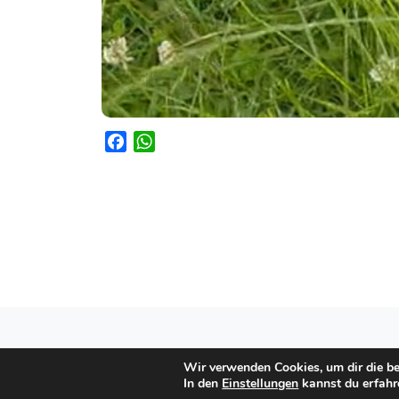
F
W
a
h
c
a
e
t
b
s
o
A
o
p
k
p
Impressum
Datenschutz
So erreichen Si
Wir verwenden Cookies, um dir die be
In den
Einstellungen
kannst du erfahr