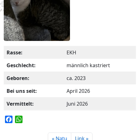
Rasse:
EKH
Geschlecht:
männlich kastriert
Geboren:
ca. 2023
Bei uns seit:
April 2026
Vermittelt:
Juni 2026
F
W
a
h
c
a
Natu
Link