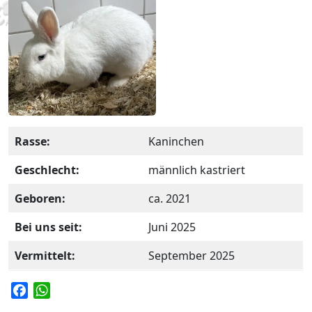
Rasse:
Kaninchen
Geschlecht:
männlich kastriert
Geboren:
ca. 2021
Bei uns seit:
Juni 2025
Vermittelt:
September 2025
F
W
a
h