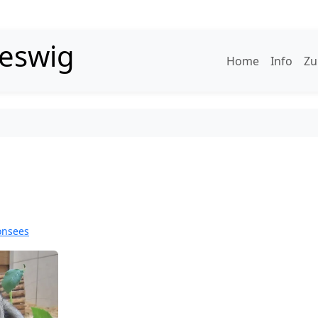
leswig
Home
Info
Zu
onsees