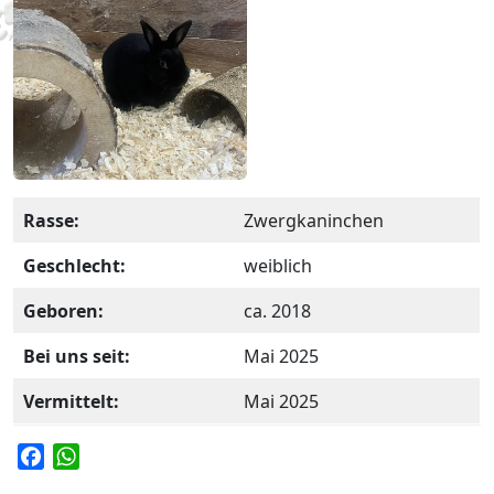
Rasse:
Zwergkaninchen
Geschlecht:
weiblich
Geboren:
ca. 2018
Bei uns seit:
Mai 2025
Vermittelt:
Mai 2025
F
W
a
h