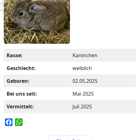
Rasse:
Kaninchen
Geschlecht:
weiblich
Geboren:
02.05.2025
Bei uns seit:
Mai 2025
Vermittelt:
Juli 2025
F
W
a
h
c
a