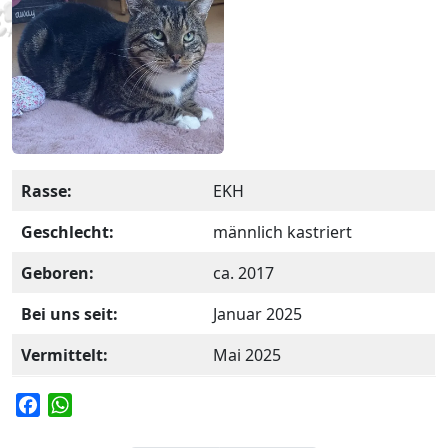
Rasse:
EKH
Geschlecht:
männlich kastriert
Geboren:
ca. 2017
Bei uns seit:
Januar 2025
Vermittelt:
Mai 2025
F
W
a
h