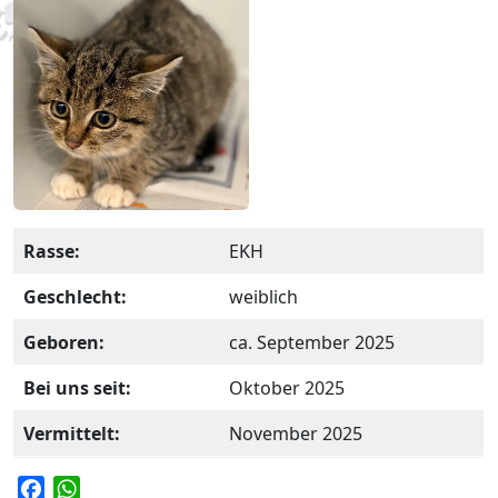
Rasse:
EKH
Geschlecht:
weiblich
Geboren:
ca. September 2025
Bei uns seit:
Oktober 2025
Vermittelt:
November 2025
F
W