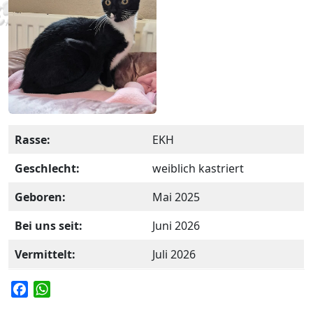
Rasse:
EKH
Geschlecht:
weiblich kastriert
Geboren:
Mai 2025
Bei uns seit:
Juni 2026
Vermittelt:
Juli 2026
F
W
a
h