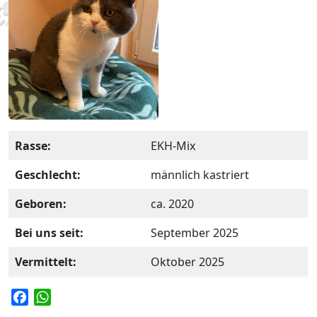
Rasse:
EKH-Mix
Geschlecht:
männlich kastriert
Geboren:
ca. 2020
Bei uns seit:
September 2025
Vermittelt:
Oktober 2025
F
W
a
h