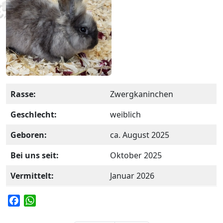
Rasse:
Zwergkaninchen
Geschlecht:
weiblich
Geboren:
ca. August 2025
Bei uns seit:
Oktober 2025
Vermittelt:
Januar 2026
F
W
a
h