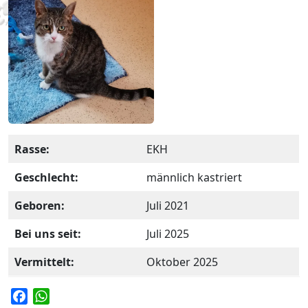
Rasse:
EKH
Geschlecht:
männlich kastriert
Geboren:
Juli 2021
Bei uns seit:
Juli 2025
Vermittelt:
Oktober 2025
F
W