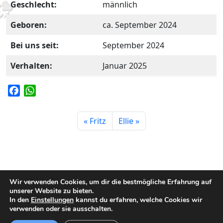
Geschlecht:
männlich
Geboren:
ca. September 2024
Bei uns seit:
September 2024
Verhalten:
Januar 2025
F
W
a
h
c
a
Fritz
Ellie
e
t
b
s
o
A
o
p
k
p
Wir verwenden Cookies, um dir die bestmögliche Erfahrung auf
unserer Website zu bieten.
In den
Einstellungen
kannst du erfahren, welche Cookies wir
verwenden oder sie ausschalten.