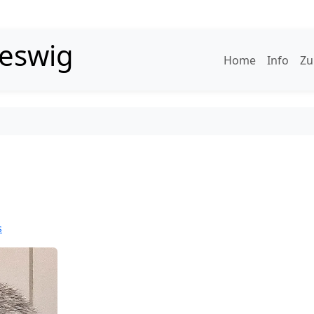
leswig
Home
Info
Zu
s