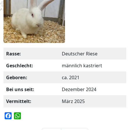
Rasse:
Deutscher Riese
Geschlecht:
männlich kastriert
Geboren:
ca. 2021
Bei uns seit:
Dezember 2024
Vermittelt:
März 2025
F
W
a
h
c
a