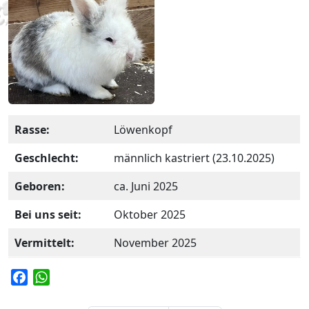
Rasse:
Löwenkopf
Geschlecht:
männlich kastriert (23.10.2025)
Geboren:
ca. Juni 2025
Bei uns seit:
Oktober 2025
Vermittelt:
November 2025
F
W
a
h