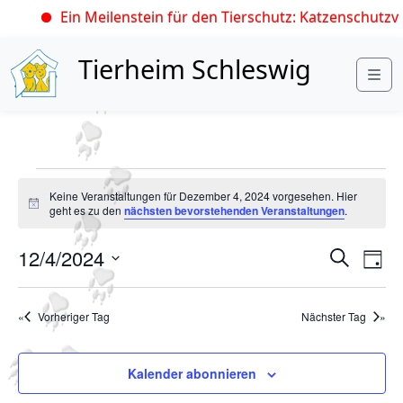
Ein Meilenstein für den Tierschutz: Katzenschutzver
Skip to content
Tierheim Schleswig
Me
V
Keine Veranstaltungen für Dezember 4, 2024 vorgesehen. Hier
e
H
geht es zu den
nächsten bevorstehenden Veranstaltungen
.
i
r
n
V
V
12/4/2024
w
S
T
a
e
u
e
e
D
i
a
c
s
n
r
a
r
g
h
Vorheriger Tag
Nächster Tag
t
a
s
a
e
u
n
t
n
m
Kalender abonnieren
s
s
a
w