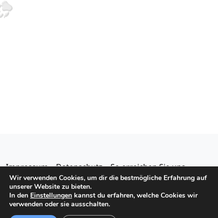
t
ä
t
l
a
h
a
t
l
l
l
e
t
u
t
n
u
n
.
u
n
g
n
g
e
g
A
e
n
n
n
s
f
i
S
ü
c
u
r
h
c
Impressum
Datenschutz
So erreichen Sie uns
D
t
Wir verwenden Cookies, um dir die bestmögliche Erfahrung auf
h
unserer Website zu bieten.
e
e
e
In den
Einstellungen
kannst du erfahren, welche Cookies wir
©
2026 Tierheim-SL
n
verwenden oder sie ausschalten.
z
u