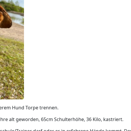
erem Hund Torpe trennen.
hre alt geworden, 65cm Schulterhöhe, 36 Kilo, kastriert.
eschule/Trainer darf oder er in erfahrene Hände kommt. D