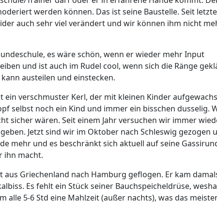
riert werden können. Das ist seine Baustelle. Seit letzt
leider auch sehr viel verändert und wir können ihm nicht me
Hundeschule, es wäre schön, wenn er wieder mehr Input
iben und ist auch im Rudel cool, wenn sich die Ränge gekl
 kann austeilen und einstecken.
 ein verschmuster Kerl, der mit kleinen Kinder aufgewachse
Kopf selbst noch ein Kind und immer ein bisschen dusselig. W
ht sicher wären. Seit einem Jahr versuchen wir immer wied
geben. Jetzt sind wir im Oktober nach Schleswig gezogen 
e mehr und es beschränkt sich aktuell auf seine Gassirun
 ihn macht.
t aus Griechenland nach Hamburg geflogen. Er kam damal
biss. Es fehlt ein Stück seiner Bauchspeicheldrüse, wesha
alle 5-6 Std eine Mahlzeit (außer nachts), was das meiste