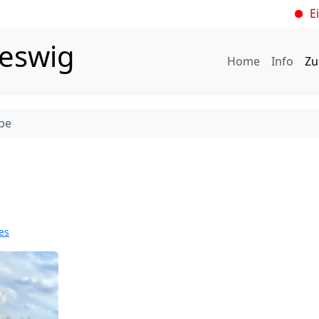
Ein Meilenste
leswig
Home
Info
Zu
pe
es