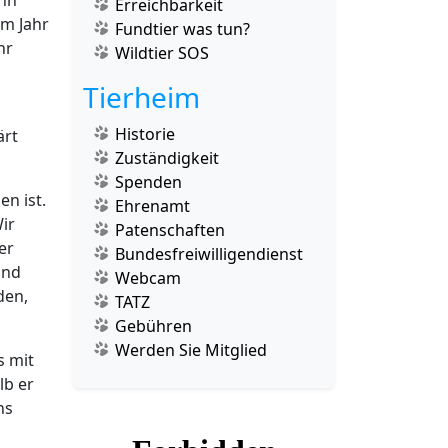
Erreichbarkeit
em Jahr
Fundtier was tun?
hr
Wildtier SOS
Tierheim
Historie
ärt
Zuständigkeit
Spenden
n ist.
Ehrenamt
ir
Patenschaften
er
Bundesfreiwilligendienst
und
Webcam
den,
TATZ
Gebühren
Werden Sie Mitglied
s mit
lb er
ns